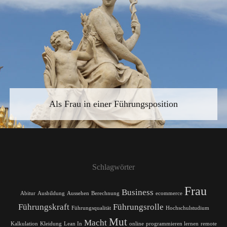
Als Frau in einer Führungsposition
Schlagwörter
Frau
Business
Abitur
Ausbildung
Aussehen
Berechnung
ecommerce
Führungskraft
Führungsrolle
Führungsqualität
Hochschulstudium
Mut
Macht
Kalkulation
Kleidung
Lean In
online
programmieren lernen
remote